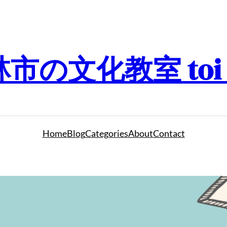
の文化教室 toi to
Home
Blog
Categories
About
Contact