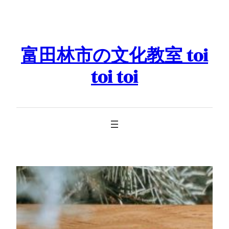
Skip
to
content
富田林市の文化教室 toi
toi toi