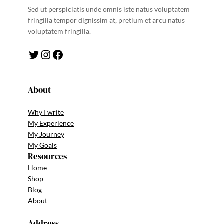
Sed ut perspiciatis unde omnis iste natus voluptatem
fringilla tempor dignissim at, pretium et arcu natus
voluptatem fringilla.
Twitter
Instagram
Facebook
About
Why I write
My Experience
My Journey
My Goals
Resources
Home
Shop
Blog
About
Address