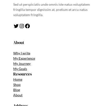
Sed ut perspiciatis unde omnis iste natus voluptatem
fringilla tempor dignissim at, pretium et arcu natus
voluptatem fringilla.
Twitter
Instagram
Facebook
About
Why I write
My Experience
My Journey
My Goals
Resources
Home
Shop
Blog
About
Address