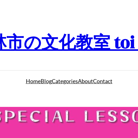
の文化教室 toi to
Home
Blog
Categories
About
Contact