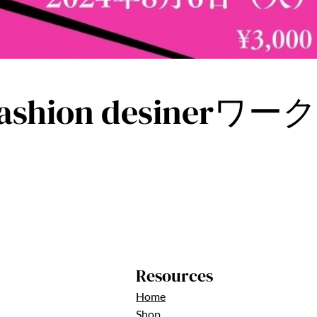
hion desinerワ
Resources
Home
Shop